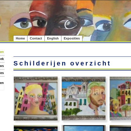
Home
Contact
English
Exposities
jen
oek
Schilderijen overzicht
ws
ies
ken